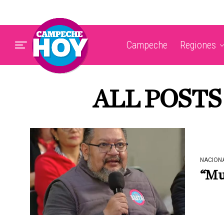
Campeche
Regiones
ALL POST
NACION
“Mu