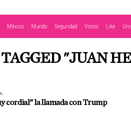
México
Mundo
Seguridad
Voces
Like
Un
S TAGGED "JUAN H
AL
y cordial” la llamada con Trump