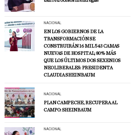
¡Sin retrocesos ni entregas!
NACIONAL
EN LOS GOBIERNOS DE LA
TRANSFORMACIÓN SE
CONSTRUIRÁN 16 MIL 543 CAMAS
NUEVAS DE HOSPITAL; 80% MÁS
QUE LOS ÚLTIMOS DOS SEXENIOS
NEOLIBERALES: PRESIDENTA
CLAUDIA SHEINBAUM
NACIONAL
PLAN CAMPECHE, RECUPERA AL
CAMPO: SHEINBAUM
NACIONAL