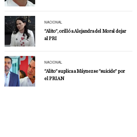
NACIONAL
“Alito”, orilló a Alejandra del Moral dejar
al PRI
NACIONAL
“Alito” suplica a Máynez se “suicide” por
el PRIAN