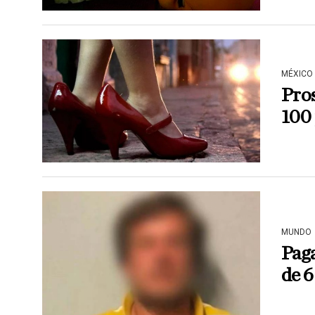
MÉXICO
Pros
100
MUNDO
Paga
de 6