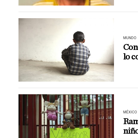
MUNDO
Cond
lo c
MÉXICO
Ramó
niñ