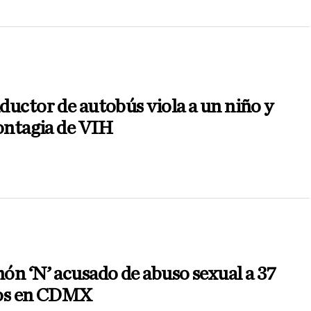
uctor de autobús viola a un niño y
ontagia de VIH
n ‘N’ acusado de abuso sexual a 37
os en CDMX