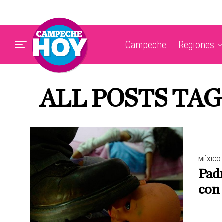
Campeche
Regiones
ALL POSTS TA
MÉXICO
Pad
con