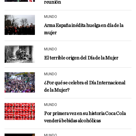
reunión
MUNDO
Arma España inédita huelga en día de la
mujer
MUNDO
El terrible origen del Día de la Mujer
MUNDO
¿Por qué se celebra el Día Internacional
de la Mujer?
MUNDO
Por primera vez en su historia Coca Cola
venderá bebidas alcohólicas
MUNDO