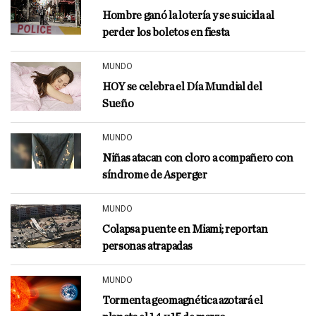
Hombre ganó la lotería y se suicida al
perder los boletos en fiesta
MUNDO
HOY se celebra el Día Mundial del
Sueño
MUNDO
Niñas atacan con cloro a compañero con
síndrome de Asperger
MUNDO
Colapsa puente en Miami; reportan
personas atrapadas
MUNDO
Tormenta geomagnética azotará el