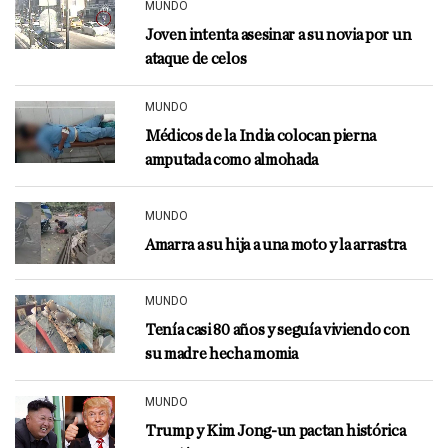
MUNDO
Joven intenta asesinar a su novia por un
ataque de celos
MUNDO
Médicos de la India colocan pierna
amputada como almohada
MUNDO
Amarra a su hija a una moto y la arrastra
MUNDO
Tenía casi 80 años y seguía viviendo con
su madre hecha momia
MUNDO
Trump y Kim Jong-un pactan histórica