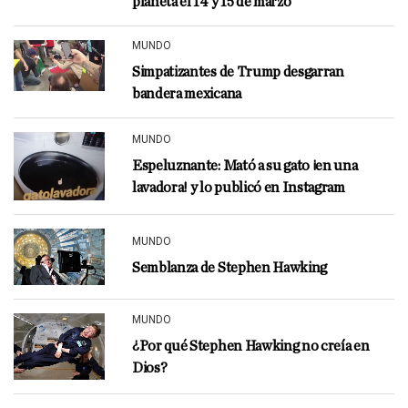
planeta el 14 y 15 de marzo
MUNDO
Simpatizantes de Trump desgarran
bandera mexicana
MUNDO
Espeluznante: Mató a su gato ¡en una
lavadora! y lo publicó en Instagram
MUNDO
Semblanza de Stephen Hawking
MUNDO
¿Por qué Stephen Hawking no creía en
Dios?