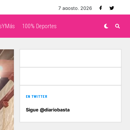
7 agosto, 2026
isYMás
100% Deportes
EN TWITTER
Sigue @diariobasta