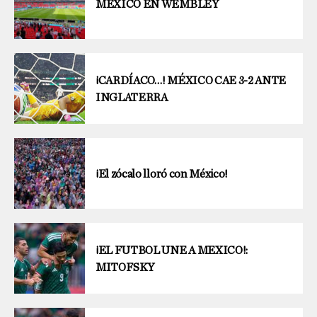
MÉXICO EN WEMBLEY
¡CARDÍACO…! MÉXICO CAE 3-2 ANTE
INGLATERRA
¡El zócalo lloró con México!
¡EL FUTBOL UNE A MEXICO!:
MITOFSKY