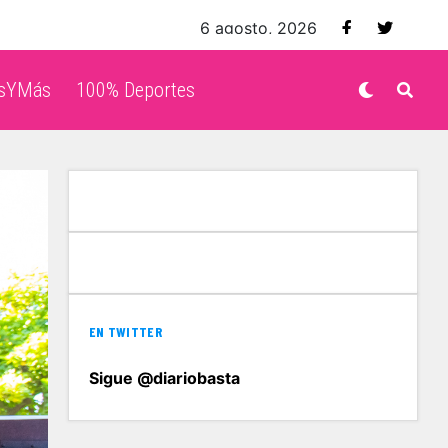
6 agosto, 2026
isYMás
100% Deportes
EN TWITTER
Sigue @diariobasta