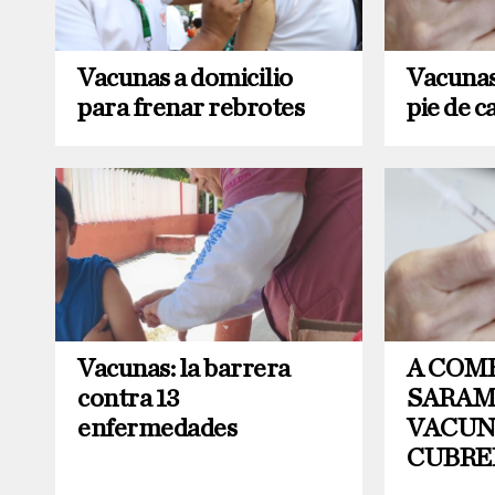
Vacunas a domicilio
Vacunas
para frenar rebrotes
pie de c
Vacunas: la barrera
A COM
contra 13
SARAM
enfermedades
VACUN
CUBRE