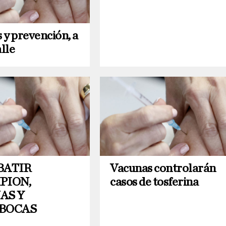
 y prevención, a
alle
BATIR
Vacunas controlarán
PION,
casos de tosferina
AS Y
BOCAS