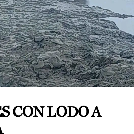
S CON LODO A
A