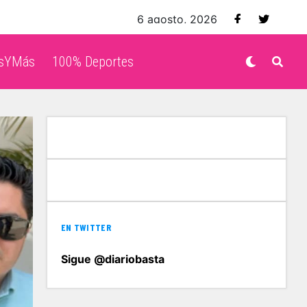
6 agosto, 2026
isYMás
100% Deportes
EN TWITTER
Sigue @diariobasta