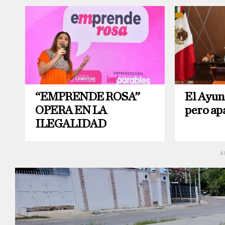
“EMPRENDE ROSA”
El Ayun
OPERA EN LA
pero ap
ILEGALIDAD
A