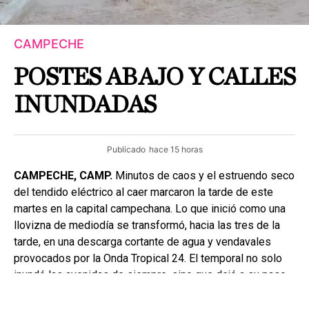
CAMPECHE
POSTES ABAJO Y CALLES
INUNDADAS
Publicado
hace 15 horas
CAMPECHE, CAMP.
Minutos de caos y el estruendo seco
del tendido eléctrico al caer marcaron la tarde de este
martes en la capital campechana. Lo que inició como una
llovizna de mediodía se transformó, hacia las tres de la
tarde, en una descarga cortante de agua y vendavales
provocados por la Onda Tropical 24. El temporal no solo
inundó las avenidas de siempre, sino que dejó a su paso
una estampa de alto riesgo, dos postes — uno de madera
y otro de concreto— colapsados de golpe sobre la cinta