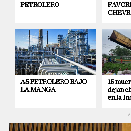
PETROLERO
FAVOR
CHEVR
AS PETROLERO BAJO
15 muer
LA MANGA
dejan c
en la In
A