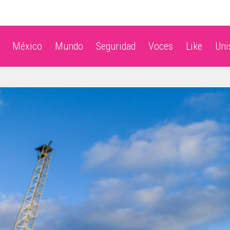
México
Mundo
Seguridad
Voces
Like
Un