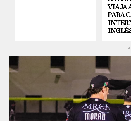
VIAJA 
PARA 
INTER
INGLÉ
A