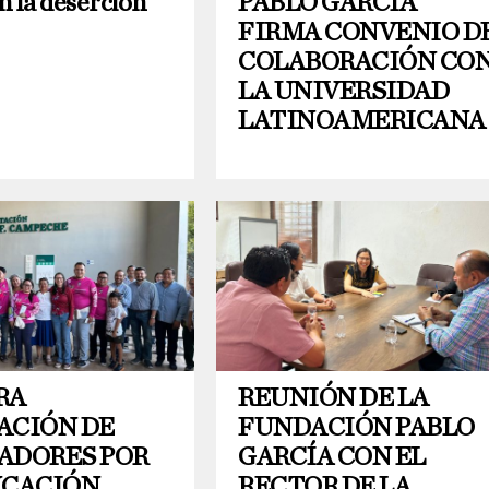
n la deserción
PABLO GARCÍA
FIRMA CONVENIO D
COLABORACIÓN CO
LA UNIVERSIDAD
LATINOAMERICANA
RA
REUNIÓN DE LA
ACIÓN DE
FUNDACIÓN PABLO
ADORES POR
GARCÍA CON EL
UCACIÓN
RECTOR DE LA