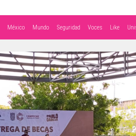
México
Mundo
Seguridad
Voces
Like
Un