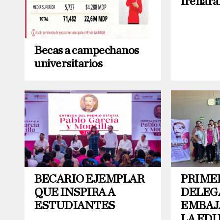
frenará
Becas a campechanos
universitarios
BECARIO EJEMPLAR
PRIME
QUE INSPIRA A
DELEG
ESTUDIANTES
EMBAJ
LA ED