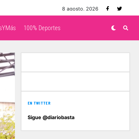
8 agosto, 2026
isYMás
100% Deportes
EN TWITTER
Sigue @diariobasta