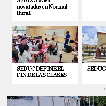
SEDUC revisa
novatadas en Normal
Rural.
SEDUC DEFINE EL
SEDUC fi
FIN DE LAS CLASES
A