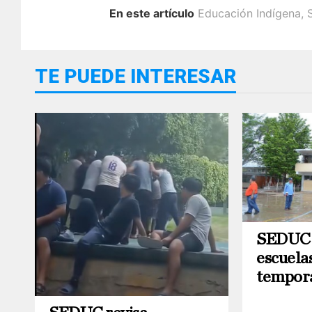
En este artículo
Educación Indígena
,
TE PUEDE INTERESAR
SEDUC d
escuela
tempora