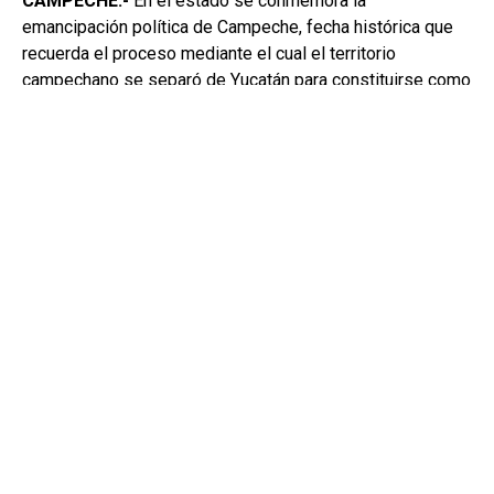
CAMPECHE.-
En el estado se conmemora la
emancipación política de Campeche, fecha histórica que
recuerda el proceso mediante el cual el territorio
campechano se separó de Yucatán para constituirse como
una entidad independiente.
Como parte de la conmemoración, en el asta bandera
ubicada en el malecón de Campeche fue colocada la
bandera monumental con el escudo de Campeche,
símbolo que representa la identidad, historia y orgullo de
los campechanos.
La monumental bandera puede ser apreciada por quienes
recorren el malecón de la ciudad, en el marco de esta
fecha que cada año reúne a los campechanos para
recordar y celebrar la historia que dio origen al estado de
Campeche.
En este artículo
Bandera