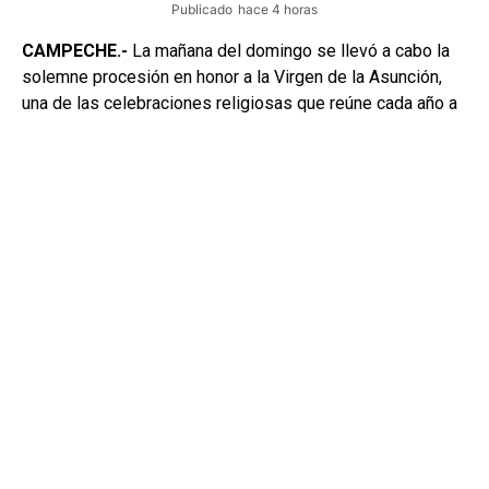
Publicado
hace 4 horas
CAMPECHE.-
La mañana del domingo se llevó a cabo la
solemne procesión en honor a la Virgen de la Asunción,
una de las celebraciones religiosas que reúne cada año a
familias y habitantes del poblado de Lerma.
La imagen religiosa fue acompañada por numerosos
feligreses, quienes participaron en el recorrido por las
principales calles de la comunidad, en un ambiente de fe y
tradición.
*FE Y TRADICIÓN EN LERMA*
Durante la procesión, los habitantes se sumaron a las
actividades religiosas para acompañar a la Virgen de la
Asunción, mientras las calles fueron escenario de esta
celebración que forma parte de las tradiciones de la
localidad.