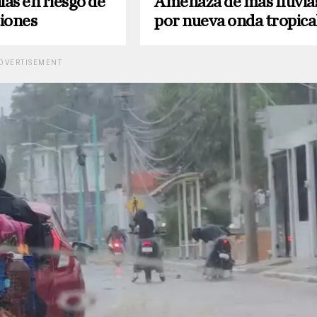
ias en riesgo de
Amenaza de más lluvia
iones
por nueva onda tropica
DVERTISEMENT