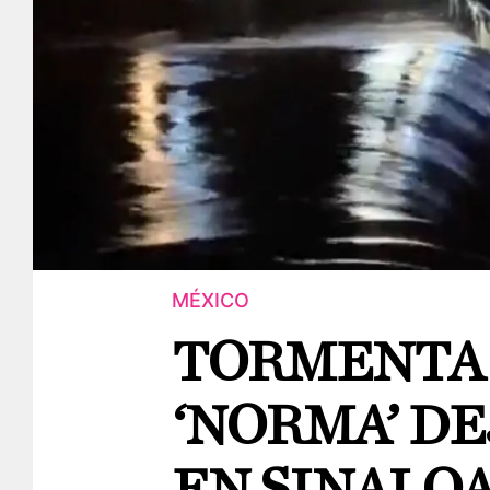
MÉXICO
TORMENTA 
‘NORMA’ D
EN SINALO