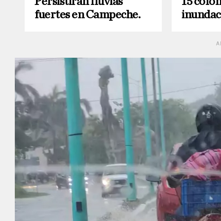
Persistirán lluvias
15 colon
fuertes en Campeche.
inundac
A