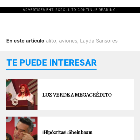
ADVERTISEMENT. SCROLL TO CONTINUE READING.
En este artículo
alito
,
aviones
,
Layda Sansores
TE PUEDE INTERESAR
LUZ VERDE A MEGACRÉDITO
¡Hipócritas!: Sheinbaum