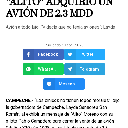
“ALITO” ADQUIRIÓ UN
AVIÓN DE 2.3 MDD
Avión a todo lujo…”y decía que no tenía aviones”: Layda
Publicado
19 abril, 2023
Facebook
Twitter
WhatsApp
Telegram
Messenger
CAMPECHE.-
“Los cínicos no tienen topes morales”, dijo
la gobernadora de Campeche, Layda Sansores San
Román, al exhibir un mensaje de “Alito” Moreno con su
piloto Pablo Campdera para cerrar la venta de un avión
Citation X10 año 1998, el cual, tenía un costo de 2.3