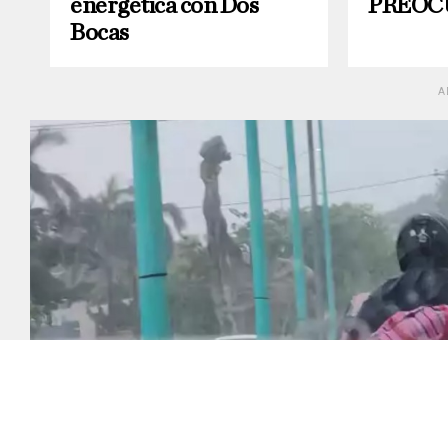
energética con Dos
PREOC
Bocas
A