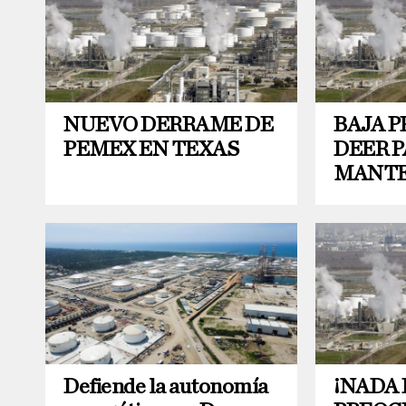
NUEVO DERRAME DE
BAJA 
PEMEX EN TEXAS
DEER P
MANTE
Defiende la autonomía
¡NADA 