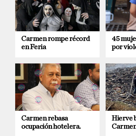
Carmen rompe récord
45 muje
en Feria
por viol
Carmen rebasa
Hierve 
ocupación hotelera.
Carme