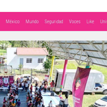
México
Mundo
Seguridad
Voces
Like
Un