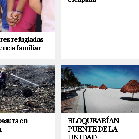
res refugiadas
encia familiar
BLOQUEARÍAN
basura en
PUENTE DE LA
n
UNIDAD