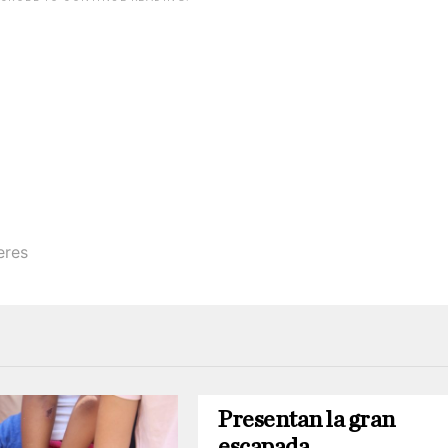
eres
Presentan la gran
escapada