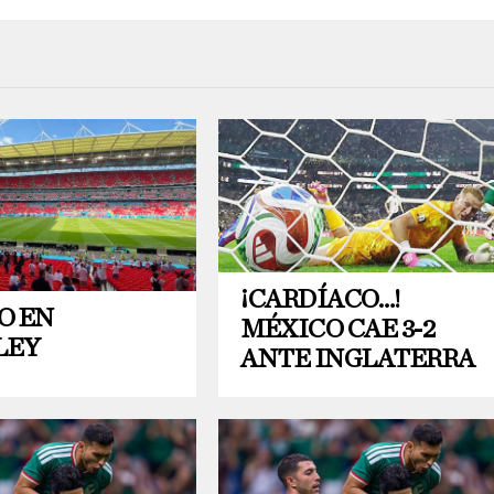
¡CARDÍACO…!
O EN
MÉXICO CAE 3-2
LEY
ANTE INGLATERRA