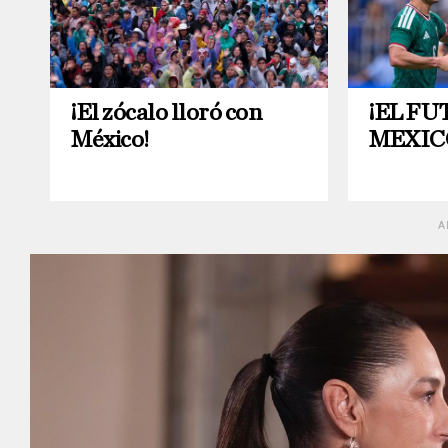
¡El zócalo lloró con
¡EL FU
México!
MEXIC
A