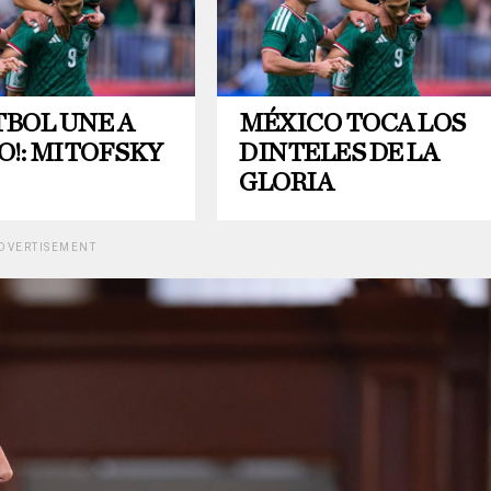
TBOL UNE A
MÉXICO TOCA LOS
O!: MITOFSKY
DINTELES DE LA
GLORIA
DVERTISEMENT