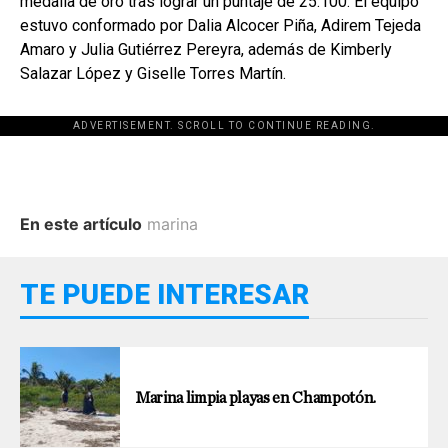
medalla de oro tras lograr un puntaje de 25.100. El equipo
estuvo conformado por Dalia Alcocer Piña, Adirem Tejeda
Amaro y Julia Gutiérrez Pereyra, además de Kimberly
Salazar López y Giselle Torres Martín.
ADVERTISEMENT. SCROLL TO CONTINUE READING.
En este artículo
marina
TE PUEDE INTERESAR
Marina limpia playas en Champotón.