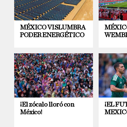
MÉXICO VISLUMBRA
MÉXIC
PODER ENERGÉTICO
WEMB
¡El zócalo lloró con
¡EL FU
México!
MEXIC