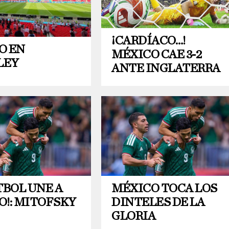
¡CARDÍACO…!
O EN
MÉXICO CAE 3-2
LEY
ANTE INGLATERRA
TBOL UNE A
MÉXICO TOCA LOS
O!: MITOFSKY
DINTELES DE LA
GLORIA