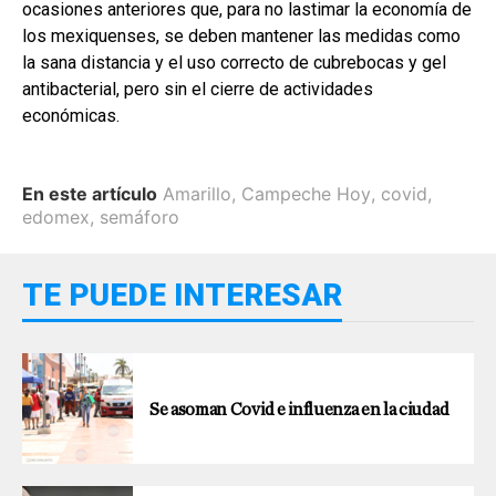
ocasiones anteriores que, para no lastimar la economía de
los mexiquenses, se deben mantener las medidas como
la sana distancia y el uso correcto de cubrebocas y gel
antibacterial, pero sin el cierre de actividades
económicas.
En este artículo
Amarillo
,
Campeche Hoy
,
covid
,
edomex
,
semáforo
TE PUEDE INTERESAR
Se asoman Covid e influenza en la ciudad