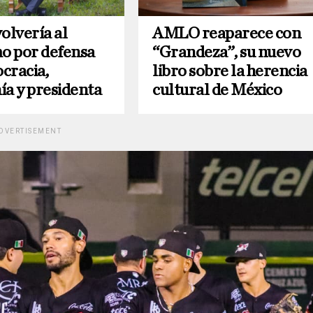
lvería al
AMLO reaparece con
mo por defensa
“Grandeza”, su nuevo
cracia,
libro sobre la herencia
ía y presidenta
cultural de México
DVERTISEMENT