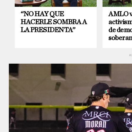
“NO HAY QUE
AMLO vo
HACERLE SOMBRA A
activis
LA PRESIDENTA”
de demo
soberan
A