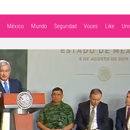
México
Mundo
Seguridad
Voces
Like
Un