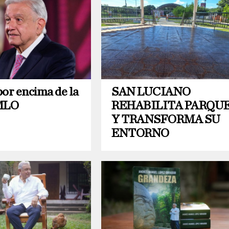
por encima de la
SAN LUCIANO
AMLO
REHABILITA PARQU
Y TRANSFORMA SU
ENTORNO