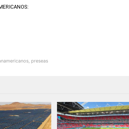
AMERICANOS:
anamericanos
,
preseas