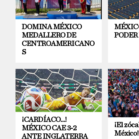
DOMINA MÉXICO
MÉXIC
MEDALLERO DE
PODER
CENTROAMERICANO
S
¡CARDÍACO…!
¡El zóca
MÉXICO CAE 3-2
México!
ANTE INGLATERRA