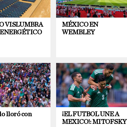
O VISLUMBRA
MÉXICO EN
 ENERGÉTICO
WEMBLEY
lo lloró con
¡EL FUTBOL UNE A
MEXICO!: MITOFSKY