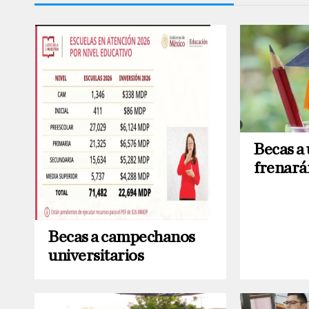
Becas a 
frenará
Becas a campechanos
universitarios