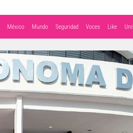
México
Mundo
Seguridad
Voces
Like
Un