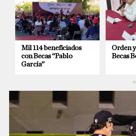
Mil 114 beneficiados
Orden y 
con Becas “Pablo
Becas B
García”
A