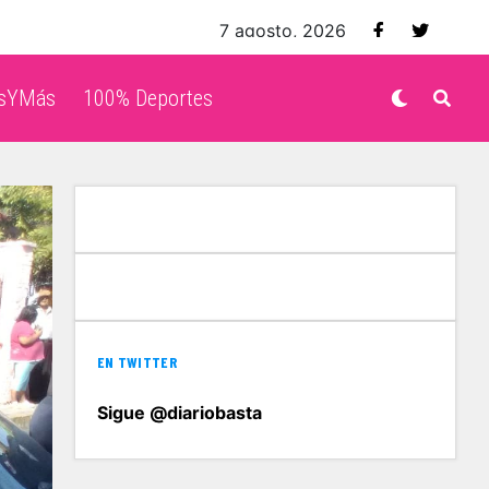
7 agosto, 2026
isYMás
100% Deportes
EN TWITTER
Sigue @diariobasta