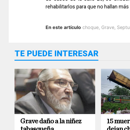
rehabilitarlos para que no hallan má
En este artículo
choque
,
Grave
,
Septu
TE PUEDE INTERESAR
Grave daño a la niñez
15 muer
tabasqueña
dejan c