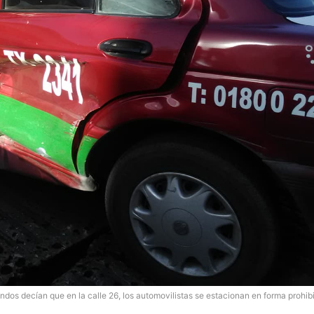
ndos decían que en la calle 26, los automovilistas se estacionan en forma prohib