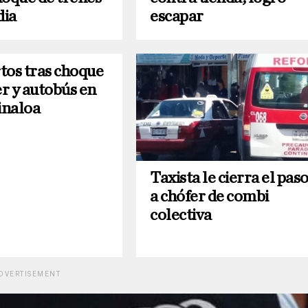
dia
escapar
tos tras choque
er y autobús en
inaloa
Taxista le cierra el pas
a chófer de combi
colectiva
DVERTISEMENT