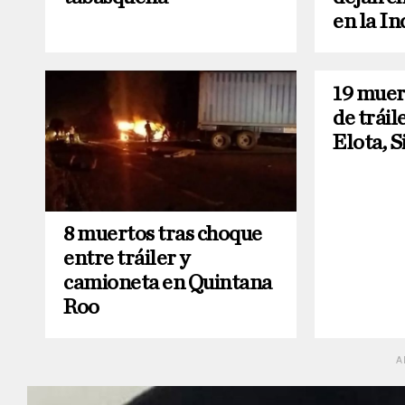
en la In
19 muer
de tráil
Elota, S
8 muertos tras choque
entre tráiler y
camioneta en Quintana
Roo
A