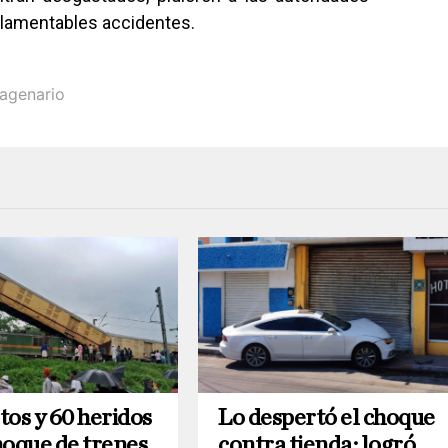
s lamentables accidentes.
agenario
tos y 60 heridos
Lo despertó el choque
hoque de trenes
contra tienda; logró