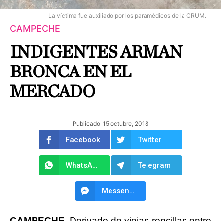
La víctima fue auxiliado por los paramédicos de la CRUM.
CAMPECHE
INDIGENTES ARMAN
BRONCA EN EL
MERCADO
Publicado
15 octubre, 2018
Facebook
Twitter
WhatsApp
Telegram
Messenger
CAMPECHE.
Derivado de viejas rencillas entre