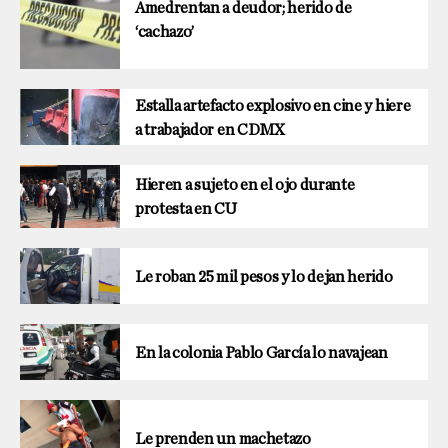
Amedrentan a deudor; herido de
‘cachazo’
Estalla artefacto explosivo en cine y hiere
a trabajador en CDMX
Hieren a sujeto en el ojo durante
protesta en CU
Le roban 25 mil pesos y lo dejan herido
En la colonia Pablo García lo navajean
Le prenden un machetazo