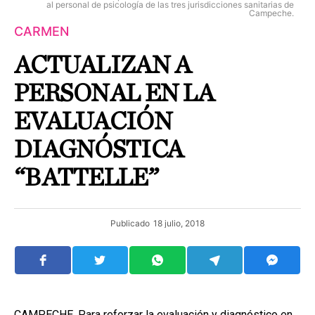
al personal de psicología de las tres jurisdicciones sanitarias de
Campeche.
CARMEN
ACTUALIZAN A
PERSONAL EN LA
EVALUACIÓN
DIAGNÓSTICA
“BATTELLE”
Publicado
18 julio, 2018
CAMPECHE. Para reforzar la evaluación y diagnóstico en