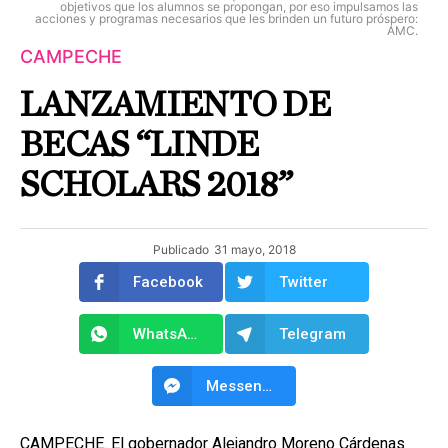
objetivos que los alumnos se propongan, por eso impulsamos las
acciones y programas necesarios que les brinden un futuro próspero:
AMC.
CAMPECHE
LANZAMIENTO DE
BECAS “LINDE
SCHOLARS 2018”
Publicado
31 mayo, 2018
Facebook
Twitter
WhatsApp
Telegram
Messenger
CAMPECHE. El gobernador Alejandro Moreno Cárdenas