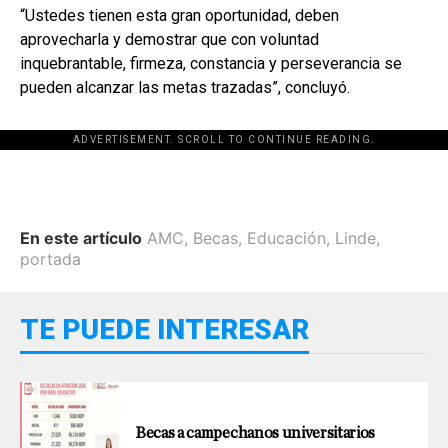
“Ustedes tienen esta gran oportunidad, deben
aprovecharla y demostrar que con voluntad
inquebrantable, firmeza, constancia y perseverancia se
pueden alcanzar las metas trazadas”, concluyó.
ADVERTISEMENT. SCROLL TO CONTINUE READING.
En este artículo
AMC
,
Becas
,
Educación
,
Linde
,
portada
TE PUEDE INTERESAR
Becas a campechanos universitarios