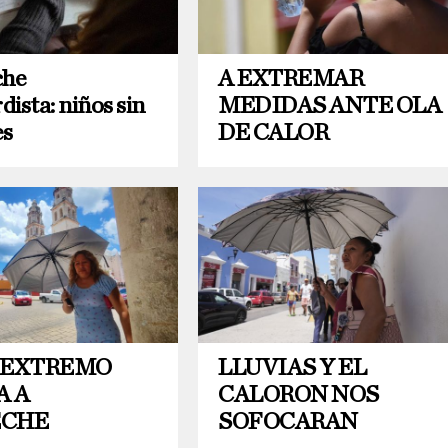
he
A EXTREMAR
ista: niños sin
MEDIDAS ANTE OLA
es
DE CALOR
 EXTREMO
LLUVIAS Y EL
A A
CALORON NOS
ECHE
SOFOCARAN