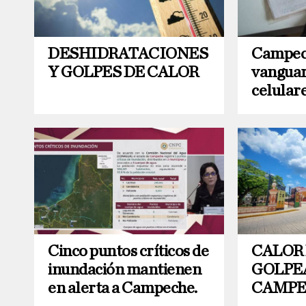
DESHIDRATACIONES
Campec
Y GOLPES DE CALOR
vanguard
celular
Cinco puntos críticos de
CALOR
inundación mantienen
GOLPE
en alerta a Campeche.
CAMP