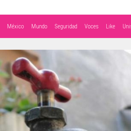
México
Mundo
Seguridad
Voces
Like
Un