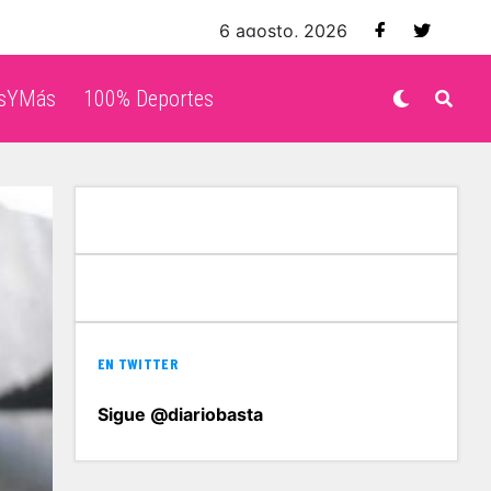
6 agosto, 2026
isYMás
100% Deportes
EN TWITTER
Sigue @diariobasta