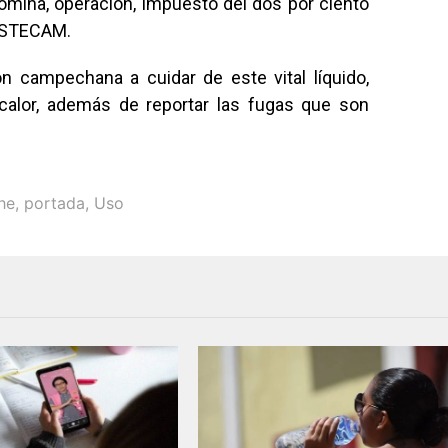
nómina, operación, impuesto del dos por ciento
SSSTECAM.
ón campechana a cuidar de este vital líquido,
alor, además de reportar las fugas que son
he
,
portada
,
Uso