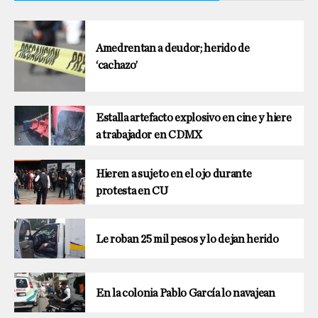
Amedrentan a deudor; herido de
‘cachazo’
Estalla artefacto explosivo en cine y hiere
a trabajador en CDMX
Hieren a sujeto en el ojo durante
protesta en CU
Le roban 25 mil pesos y lo dejan herido
En la colonia Pablo García lo navajean