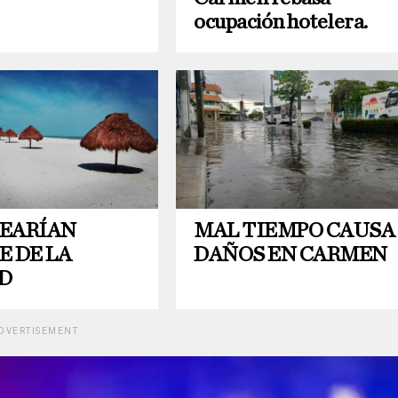
ocupación hotelera.
EARÍAN
MAL TIEMPO CAUSA
E DE LA
DAÑOS EN CARMEN
D
DVERTISEMENT