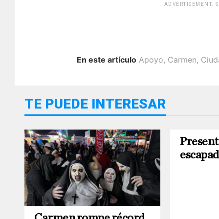
ADVERTISEMENT. 
En este artículo
Apoyo
,
Carmen
,
Ciud
TE PUEDE INTERESAR
Present
escapad
Carmen rompe récord