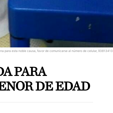
rena para esta noble causa, favor de comunicarse al número de celular, 9381341
DA PARA
MENOR DE EDAD