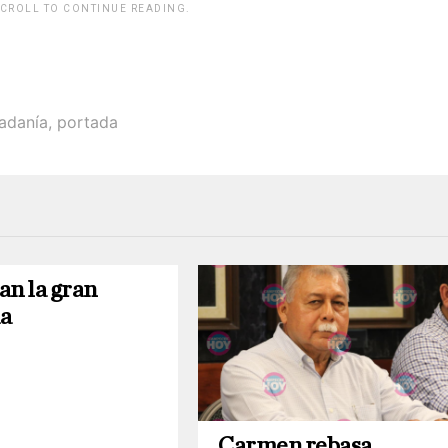
SCROLL TO CONTINUE READING.
adanía
,
portada
an la gran
a
Carmen rebasa