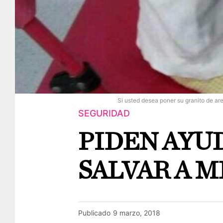
Si usted desea poner su granito de a
SEGURIDAD
PIDEN AYU
SALVAR A 
Publicado
9 marzo, 2018