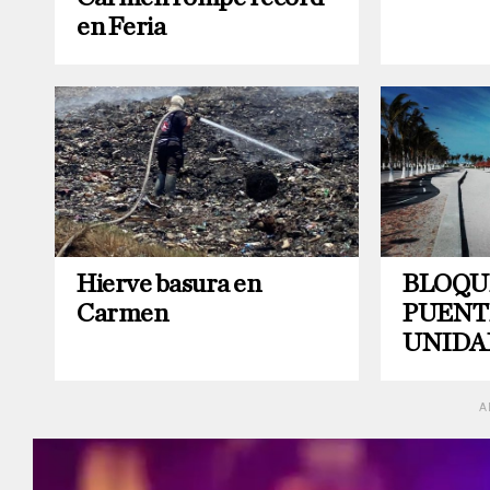
en Feria
BLOQU
Hierve basura en
PUENT
Carmen
UNIDA
A