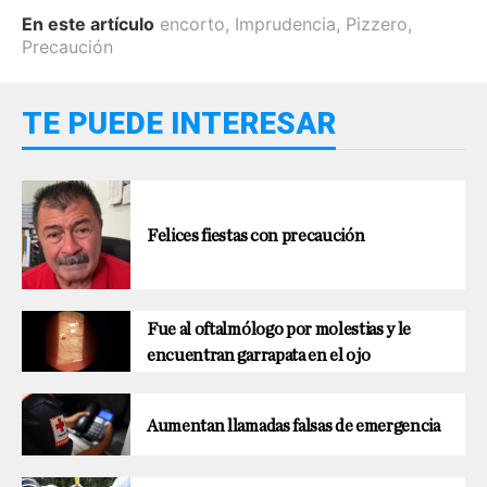
En este artículo
encorto
,
Imprudencia
,
Pizzero
,
Precaución
TE PUEDE INTERESAR
Felices fiestas con precaución
Fue al oftalmólogo por molestias y le
encuentran garrapata en el ojo
Aumentan llamadas falsas de emergencia