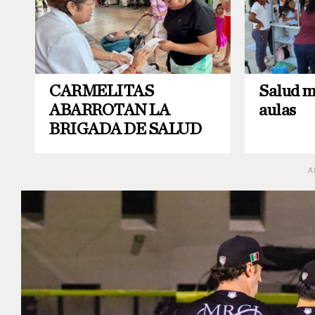
CARMELITAS
Salud m
ABARROTAN LA
aulas
BRIGADA DE SALUD
A