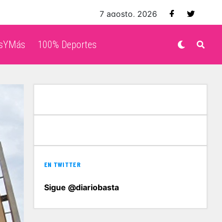
7 agosto, 2026
isYMás
100% Deportes
EN TWITTER
Sigue @diariobasta