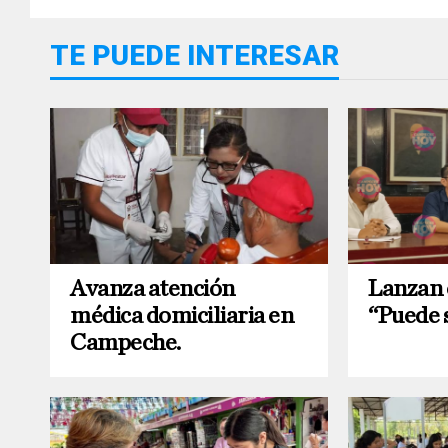
TE PUEDE INTERESAR
Avanza atención
Lanzan
médica domiciliaria en
“Puede s
Campeche.