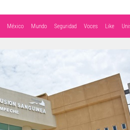
México
Mundo
Seguridad
Voces
Like
Un