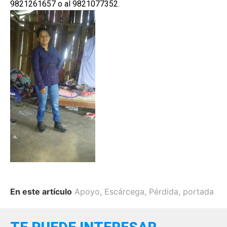
9821261657 o al 9821077352.
En este artículo
Apoyo
,
Escárcega
,
Pérdida
,
portada