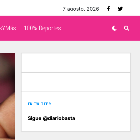
7 agosto, 2026
isYMás
100% Deportes
EN TWITTER
Sigue @diariobasta