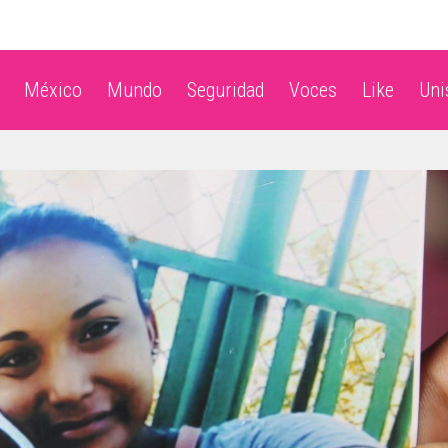
México
Mundo
Seguridad
Voces
Like
Un