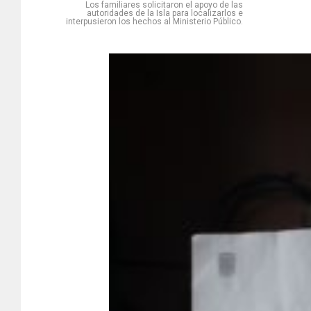
Los familiares solicitaron el apoyo de las
autoridades de la Isla para localizarlos e
interpusieron los hechos al Ministerio Público.