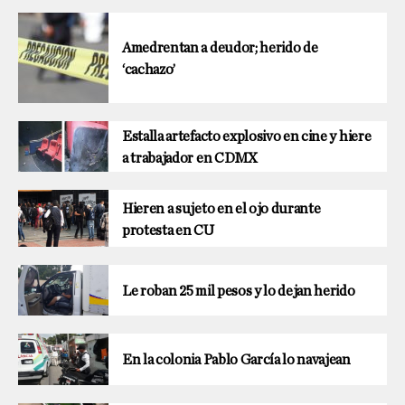
Amedrentan a deudor; herido de
‘cachazo’
Estalla artefacto explosivo en cine y hiere
a trabajador en CDMX
Hieren a sujeto en el ojo durante
protesta en CU
Le roban 25 mil pesos y lo dejan herido
En la colonia Pablo García lo navajean