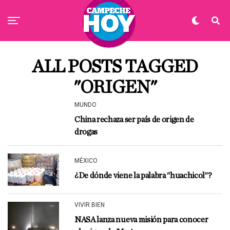
ALL POSTS TAGGED
"ORIGEN"
MUNDO
China rechaza ser país de origen de
drogas
MÉXICO
¿De dónde viene la palabra “huachicol”?
VIVIR BIEN
NASA lanza nueva misión para conocer