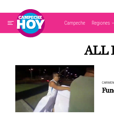
Campeche
Regiones
ALL 
CARME
Func