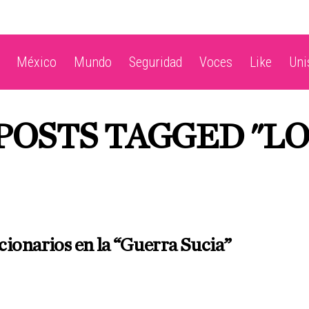
México
Mundo
Seguridad
Voces
Like
Un
POSTS TAGGED "L
N
ionarios en la “Guerra Sucia”