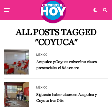
ALL POSTS TAGGED
"COYUCA"
MÉXICO
Acapulco y Coyuca volverán a clases
presenciales el 8 de enero
MÉXICO
Sigue sin haber clases en Acapulco y
Coyuca tras Otis