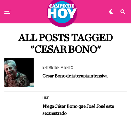
ALL POSTS TAGGED
"CESAR BONO"
ENTRETENIMIENTO
César Bono deja terapia intensiva
LIKE
Niega César Bono que José José este
secuestrado