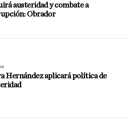
irá austeridad y combate a
rupción: Obrador
HE
 Hernández aplicará política de
teridad