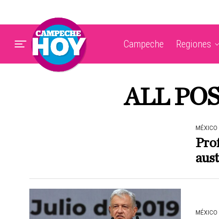
Campeche
Regiones
ALL PO
MÉXICO
Prof
aus
MÉXICO