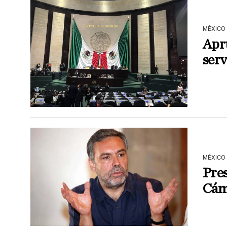
MÉXICO
Apru
serv
MÉXICO
Pres
Cám