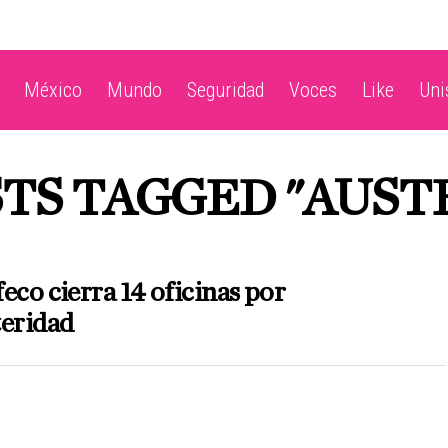
México
Mundo
Seguridad
Voces
Like
Un
STS TAGGED "AUST
eco cierra 14 oficinas por
teridad