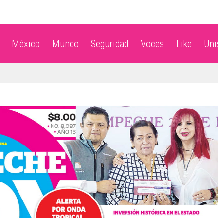
México
Mundo
Seguridad
Voces
Like
Un