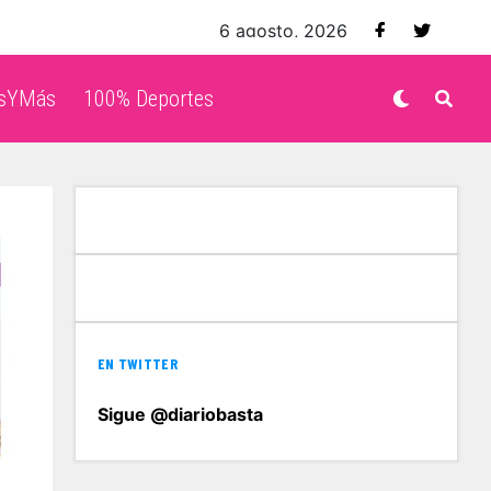
6 agosto, 2026
isYMás
100% Deportes
EN TWITTER
Sigue @diariobasta