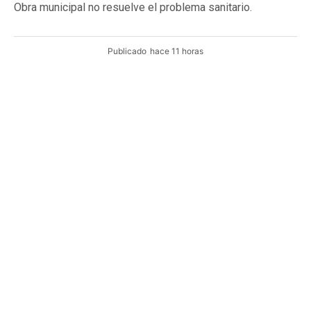
Obra municipal no resuelve el problema sanitario.
Publicado
hace 11 horas
CAMPECHE.- La problemática de las aguas negras
continúa sin resolverse en el fraccionamiento Solidaridad
Nacional, donde habitantes aseguran que los
escurrimientos provenientes del sistema de drenaje
siguen invadiendo las calles y generando un fuerte foco
de contaminación.
Los vecinos recordaron que fue en octubre del año
pasado cuando decidieron organizarse para exigir una
solución inmediata, debido a que las alcantarillas
desbordaban aguas residuales que provocaban malos
olores durante todo el día y representaban un riesgo para
la salud de las familias.