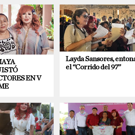
Layda Sansores, enton
MAYA
el “Corrido del 97”
ISTÓ
CTORES EN V
ME