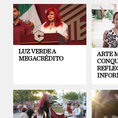
LUZ VERDE A
ARTE 
MEGACRÉDITO
CONQU
REFLE
INFOR