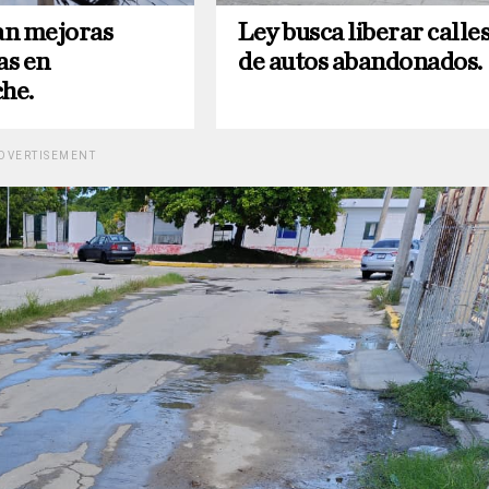
an mejoras
Ley busca liberar calle
as en
de autos abandonados.
he.
DVERTISEMENT