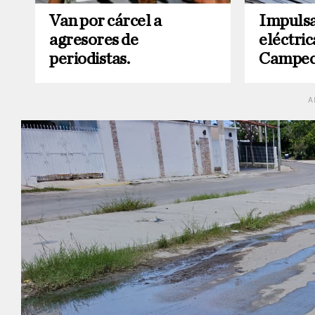
Van por cárcel a
Impuls
agresores de
eléctric
periodistas.
Campec
A