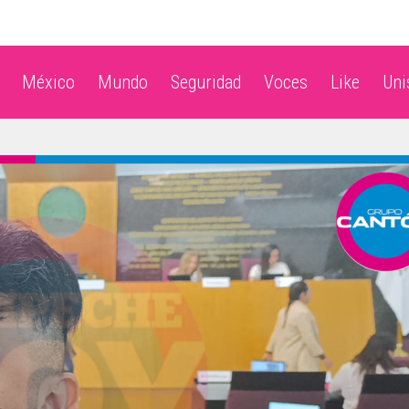
México
Mundo
Seguridad
Voces
Like
Un