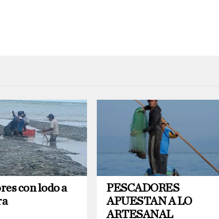
res con lodo a
PESCADORES
ra
APUESTAN A LO
ARTESANAL