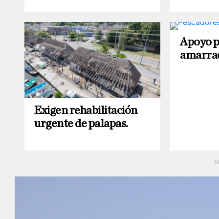
Apoyo p
amarra
Exigen rehabilitación
urgente de palapas.
A