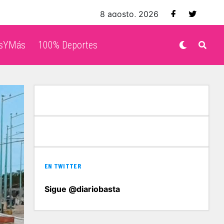
8 agosto, 2026
isYMás
100% Deportes
EN TWITTER
Sigue @diariobasta