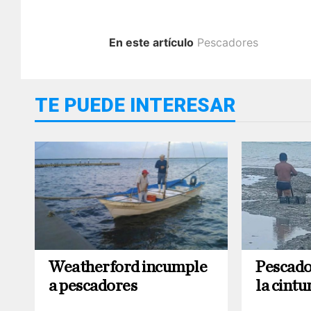
En este artículo
Pescadores
TE PUEDE INTERESAR
Weatherford incumple
Pescado
a pescadores
la cintu