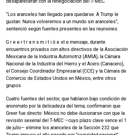
desaparecerán con la renegociación del T-MEC.
“Los aranceles han llegado para quedarse. A Trump le
gustan. Nunca volveremos a un mundo sin aranceles”,
sentenció según fuentes presentes en las reuniones.
G r e e r t r a n s m i t i ó e st e mensaje, durante
encuentros privados con altos directivos de la Asociación
Mexicana de la Industria Automotriz (AMIA), la Cámara
Nacional de la Industria del Hierro y el Acero (Canacero),
el Consejo Coordinador Empresarial (CCE) y la Cámara de
Comercio de Estados Unidos en México, entre otros
grupos.
Cuatro fuentes del sector, que hablaron bajo condición de
anonimato por la delicadeza del tema, confirmaron que
Greer fue directo: México no debe ilusionarse con que la
revisión sexenal del T-MEC —cuyo plazo clave vence el 1
de julio— elimine los aranceles de la Sección 232 que
Trump impuso el año pasado por “seguridad nacional”.